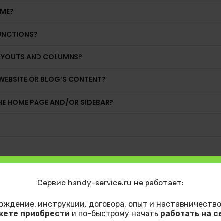
EME?
UNCTIONS?
LAYOUTS AND COLUMNS?
WEBSITE OR BLOG’S CONTENT?
THE HOME PAGE AND/OR SIDEBAR?
Сервис handy-service.ru не работает:
ождение, инструкции, договора, опыт и наставничество
жете приобрести
и по-быстрому начать
работать на с