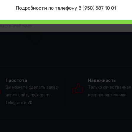
Подписывайтесь, чтобы быть в курсе
Подробности по телефону 8 (950) 587 10 01
олучайте информацию о новинках, акциях горячих предложениях
Простота
Надежность
Вы можете сделать заказ
Только качественная 
через сайт, instagram,
исправная техника
telegram и VK