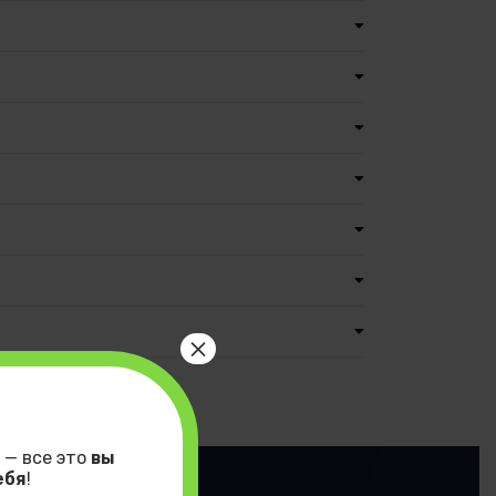
×
 — все это
вы
ебя
!