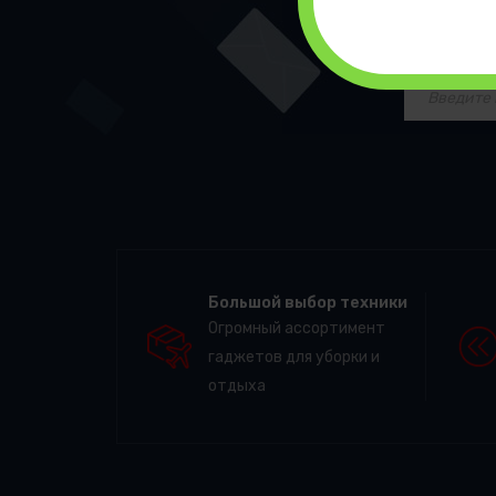
П
Большой выбор техники
Огромный ассортимент
гаджетов для уборки и
отдыха