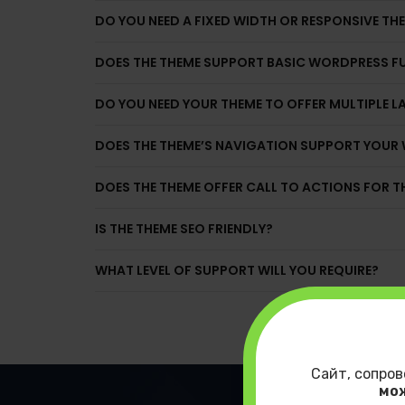
DO YOU NEED A FIXED WIDTH OR RESPONSIVE TH
DOES THE THEME SUPPORT BASIC WORDPRESS F
DO YOU NEED YOUR THEME TO OFFER MULTIPLE 
DOES THE THEME’S NAVIGATION SUPPORT YOUR 
DOES THE THEME OFFER CALL TO ACTIONS FOR 
IS THE THEME SEO FRIENDLY?
WHAT LEVEL OF SUPPORT WILL YOU REQUIRE?
Сайт, сопров
мо