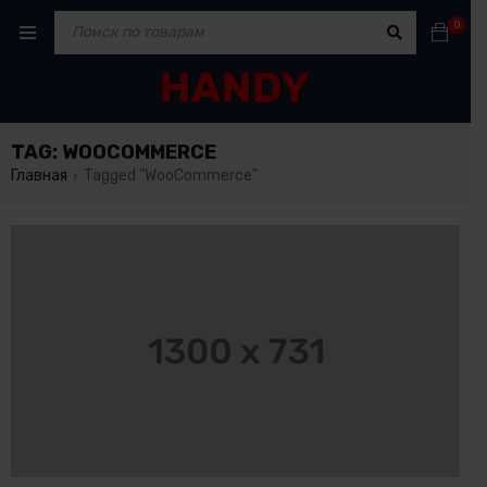
0
TAG: WOOCOMMERCE
Главная
Tagged "WooCommerce"
›