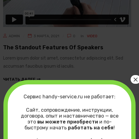
ADMIN
3 МАРТА, 2021
0
In
VIDEO
The Standout Features Of Speakers
Lorem ipsum dolor sit amet, consectetur adipiscing elit. Sed
accumsan faucibus ipsum id iaculis.
×
ЧИТАТЬ ДАЛЕЕ
Сервис handy-service.ru не работает:
Сайт, сопровождение, инструкции,
договора, опыт и наставничество — все
это
вы можете приобрести
и по-
быстрому начать
работать на себя
!