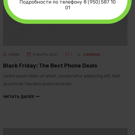
Подробности по телефону 8 (950) 587 10
01
ADMIN
3 МАРТА, 2021
1
In
CAMERAS
Black Friday: The Best Phone Deals
Lorem ipsum dolor sit amet, consectetur adipiscing elit. Sed
accumsan faucibus ipsum id iaculis.
ЧИТАТЬ ДАЛЕЕ